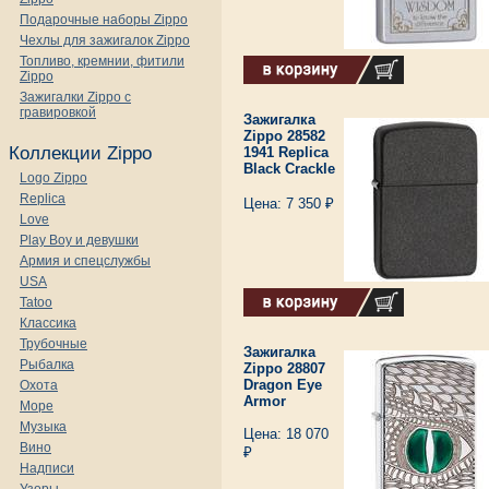
Подарочные наборы Zippo
Чехлы для зажигалок Zippo
Топливо, кремнии, фитили
Zippo
Зажигалки Zippo с
гравировкой
Зажигалка
Zippo 28582
Коллекции Zippo
1941 Replica
Black Crackle
Logo Zippo
Replica
Цена: 7 350 ₽
Love
Play Boy и девушки
Армия и спецслужбы
USA
Tatoo
Классика
Трубочные
Зажигалка
Рыбалка
Zippo 28807
Dragon Eye
Охота
Armor
Море
Музыка
Цена: 18 070
Вино
₽
Надписи