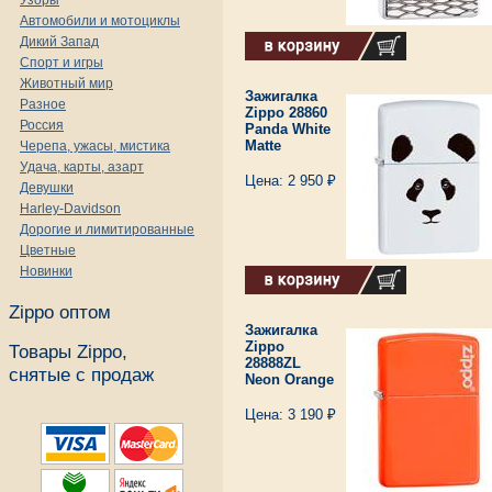
Узоры
Автомобили и мотоциклы
Дикий Запад
Спорт и игры
Животный мир
Зажигалка
Разное
Zippo 28860
Россия
Panda White
Matte
Черепа, ужасы, мистика
Удача, карты, азарт
Цена: 2 950 ₽
Девушки
Harley-Davidson
Дорогие и лимитированные
Цветные
Новинки
Zippo оптом
Зажигалка
Zippo
Товары Zippo,
28888ZL
снятые с продаж
Neon Orange
Цена: 3 190 ₽