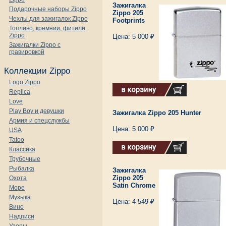
Зажигалка
Подарочные наборы Zippo
Zippo 205
Чехлы для зажигалок Zippo
Footprints
Топливо, кремнии, фитили
Zippo
Цена: 5 000 ₽
Зажигалки Zippo с
гравировкой
Коллекции Zippo
Logo Zippo
Replica
Love
Play Boy и девушки
Зажигалка Zippo 205 Hunter
Армия и спецслужбы
Цена: 5 000 ₽
USA
Tatoo
Классика
Трубочные
Рыбалка
Зажигалка
Zippo 205
Охота
Satin Chrome
Море
Музыка
Цена: 4 549 ₽
Вино
Надписи