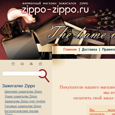
Главная
|
Доставка
|
Правил
Зажигалки Zippo
Покупатели нашего магазин
Широкие зажигалки Zippo
мы ег
Узкие зажигалки Zippo
оплатить свой заказ
Зажигалки Zippo для трубок
Газовые зажигалки Zippo
Вы може
Каталитические грелки
оплатить за
Zippo