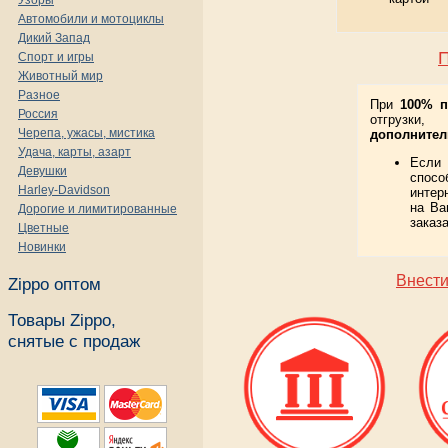
Узоры
Автомобили и мотоциклы
Дикий Запад
Спорт и игры
Животный мир
Разное
При
100% п
Россия
отгрузки
Черепа, ужасы, мистика
дополнител
Удача, карты, азарт
Если
Девушки
спосо
Harley-Davidson
интер
на Ва
Дорогие и лимитированные
заказа
Цветные
Новинки
Внести
Zippo оптом
Товары Zippo,
снятые с продаж