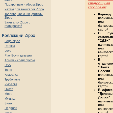
следующими
Подарочные наборы Zippo
способами
:
Чехлы для зажигалок Zippo
Топливо, кремнии, фитили
Курьеру
Zippo
наличны
или
Зажигалки Zippo с
банковск
гравировкой
картой
В пун
Коллекции Zippo
самовыв
"СДЭК"
Logo Zippo
наличны
Replica
или
Love
банковск
Play Boy и девушки
картой
В
Армия и спецслужбы
отделен
USA
"Почта
Tatoo
России"
Классика
наличны
или
Трубочные
банковск
Рыбалка
картой
Охота
В офисе
"Деловы
Море
Линии"
Музыка
наличны
Вино
или
Надписи
банковск
картой