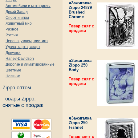
Узоры
яЗажигалка
Автомобили и мотоциклы
Zippo 24879
Дикий Запад
Brushed
Chrome
Спорт и игры
Животный мир
Товар снят с
Разное
продажи
Россия
Черепа, ужасы, мистика
Удача, карты, азарт
Девушки
Harley-Davidson
яЗажигалка
Дорогие и лимитированные
Zippo 250
Body
Цветные
Новинки
Товар снят с
продажи
Zippo оптом
Товары Zippo,
снятые с продаж
яЗажигалка
Zippo 250
Fishnet
Товар снят с