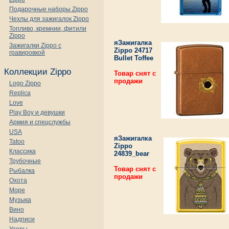
Подарочные наборы Zippo
Чехлы для зажигалок Zippo
Топливо, кремнии, фитили
Zippo
яЗажигалка
Зажигалки Zippo с
Zippo 24717
гравировкой
Bullet Toffee
Коллекции Zippo
Товар снят с
продажи
Logo Zippo
Replica
Love
Play Boy и девушки
Армия и спецслужбы
USA
яЗажигалка
Tatoo
Zippo
Классика
24839_bear
Трубочные
Товар снят с
Рыбалка
продажи
Охота
Море
Музыка
Вино
Надписи