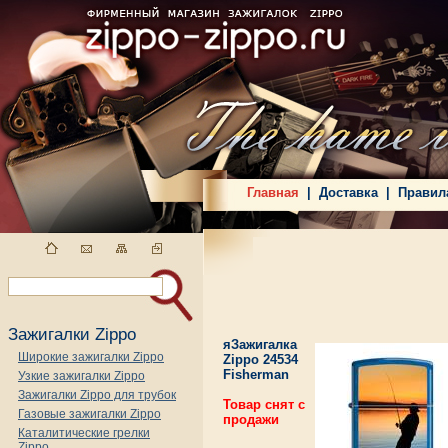
Главная
|
Доставка
|
Правил
Зажигалки Zippo
яЗажигалка
Широкие зажигалки Zippo
Zippo 24534
Fisherman
Узкие зажигалки Zippo
Зажигалки Zippo для трубок
Товар снят с
Газовые зажигалки Zippo
продажи
Каталитические грелки
Zippo