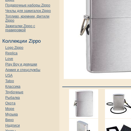
Подарочные наборы Zippo
Чехлы для зажигалок Zippo
Топливо, кремнии, фитили
Zippo
Зажигалки Zippo с
гравировкой
Коллекции Zippo
Logo Zippo
Replica
Love
Play Boy и девушки
Армия и спецслужбы
USA
Tatoo
Классика
Трубочные
Рыбалка
Охота
Море
Музыка
Вино
Надписи