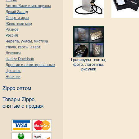
Узоры
Автомобили и мотоциклы
Дикий Запад
Спорт и игры
Животный мир
Разное
Россия
Черепа, ужасы, мистика
Удача, карты, азарт
Девушки
Harley-Davidson
Гравируем тексты,
фото, логотипы,
Дорогие и лимитированные
рисунки
Цветные
Новинки
Zippo оптом
Товары Zippo,
снятые с продаж