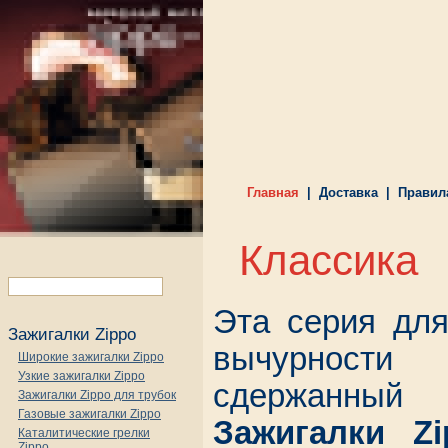
Главная
|
Доставка
|
Правил
Классика
Эта серия для
Зажигалки Zippo
вычурности
Широкие зажигалки Zippo
Узкие зажигалки Zippo
сдержанный
Зажигалки Zippo для трубок
Газовые зажигалки Zippo
Зажигалки Zi
Каталитические грелки
Zippo