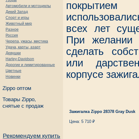
Узоры
покрытием
Автомобили и мотоциклы
Дикий Запад
использовали
Спорт и игры
Животный мир
всех лет суще
Разное
Россия
При желании 
Черепа, ужасы, мистика
Удача, карты, азарт
сделать собст
Девушки
Harley-Davidson
или дарстве
Дорогие и лимитированные
Цветные
корпусе зажига
Новинки
Zippo оптом
Товары Zippo,
снятые с продаж
Зажигалка Zippo 28378 Gray Dusk
Цена: 5 710 ₽
Рекомендуем купить