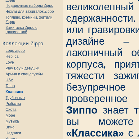
великоле
Подарочные наборы Zippo
Чехлы для зажигалок Zippo
сдержанности.
Топливо, кремнии, фитили
Zippo
или гравировк
Зажигалки Zippo с
гравировкой
дизайне – 
Коллекции Zippo
лаконичный об
Logo Zippo
Replica
корпуса, при
Love
Play Boy и девушки
тяжести зажи
Армия и спецслужбы
USA
безупречн
Tatoo
Классика
проверенное
Трубочные
Рыбалка
Зиппо
знает т
Охота
Море
вы може
Музыка
Вино
«Классика»
с 
Надписи