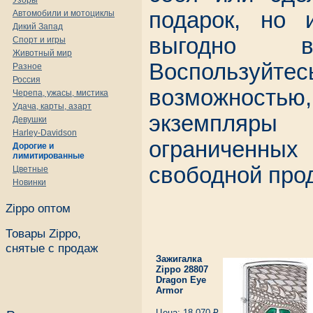
Узоры
подарок, но 
Автомобили и мотоциклы
Дикий Запад
выгодно в
Спорт и игры
Животный мир
Воспольз
Разное
Россия
возможност
Черепа, ужасы, мистика
Удача, карты, азарт
экземпляр
Девушки
Harley-Davidson
ограниченн
Дорогие и
лимитированные
свободной про
Цветные
Новинки
Zippo оптом
Товары Zippo,
снятые с продаж
Зажигалка
Zippo 28807
Dragon Eye
Armor
Цена: 18 070 ₽