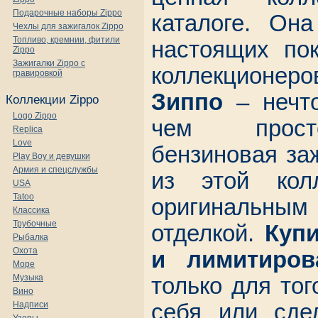
Подарочные наборы Zippo
каталоге. Он
Чехлы для зажигалок Zippo
Топливо, кремнии, фитили
настоящих по
Zippo
Зажигалки Zippo с
коллекционе
гравировкой
Зиппо
– нечто
Коллекции Zippo
Logo Zippo
чем прост
Replica
Love
бензиновая за
Play Boy и девушки
Армия и спецслужбы
из этой колл
USA
Tatoo
оригинальным 
Классика
Трубочные
отделкой.
Купи
Рыбалка
Охота
и лимитиро
Море
Музыка
только для тог
Вино
Надписи
себя или сде