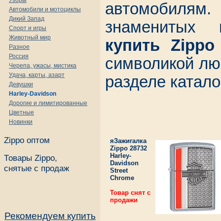
Узоры
автомобил
Автомобили и мотоциклы
Дикий Запад
знаменитых 
Спорт и игры
Животный мир
купить Zippo 
Разное
Россия
символикой лю
Черепа, ужасы, мистика
Удача, карты, азарт
разделе катало
Девушки
Harley-Davidson
Дорогие и лимитированные
Цветные
Новинки
Zippo оптом
яЗажигалка
Zippo 28732
Harley-
Товары Zippo,
Davidson
снятые с продаж
Street
Chrome
Товар снят с
продажи
Рекомендуем купить