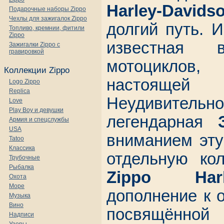
Harley-Davids
Подарочные наборы Zippo
Чехлы для зажигалок Zippo
долгий путь. 
Топливо, кремнии, фитили
Zippo
известная
Зажигалки Zippo с
гравировкой
мотоциклов
Коллекции Zippo
настояще
Logo Zippo
Replica
Неудивитель
Love
Play Boy и девушки
легендарная
Армия и спецслужбы
USA
вниманием эту
Tatoo
Классика
отдельную к
Трубочные
Рыбалка
Zippo Harle
Охота
Море
дополнение к 
Музыка
Вино
посвящённо
Надписи