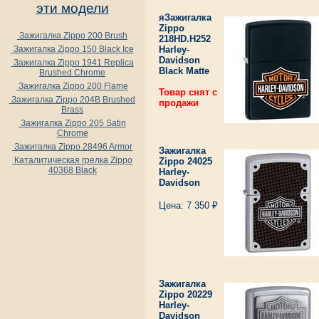
эти модели
яЗажигалка
Zippo
Зажигалка Zippo 200 Brush
218HD.H252
Harley-
Зажигалка Zippo 150 Black Ice
Davidson
Зажигалка Zippo 1941 Replica
Black Matte
Brushed Chrome
Зажигалка Zippo 200 Flame
Товар снят с
Зажигалка Zippo 204B Brushed
продажи
Brass
Зажигалка Zippo 205 Satin
Chrome
Зажигалка Zippo 28496 Armor
Зажигалка
Каталитическая грелка Zippo
Zippo 24025
40368 Black
Harley-
Davidson
Цена: 7 350 ₽
Зажигалка
Zippo 20229
Harley-
Davidson