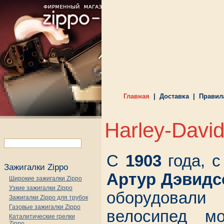
Главная
|
Доставка
|
Правил
Harley-Davi
С
1903
года, с
Зажигалки Zippo
Артур Дэвидс
Широкие зажигалки Zippo
Узкие зажигалки Zippo
оборудовал
Зажигалки Zippo для трубок
Газовые зажигалки Zippo
велосипед мо
Каталитические грелки
Zippo