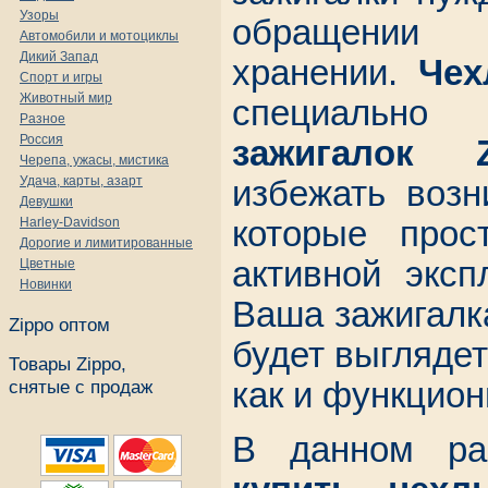
Узоры
обращении
Автомобили и мотоциклы
Дикий Запад
хранении.
Че
Спорт и игры
Животный мир
специально
Разное
Россия
зажигалок Z
Черепа, ужасы, мистика
Удача, карты, азарт
избежать возн
Девушки
Harley-Davidson
которые прос
Дорогие и лимитированные
активной эксп
Цветные
Новинки
Ваша зажигалк
Zippo оптом
будет выглядет
Товары Zippo,
снятые с продаж
как и функцион
В данном ра