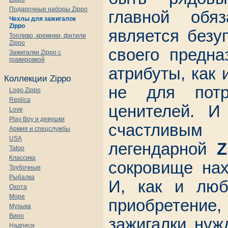
Подарочные наборы Zippo
главной обяз
Чехлы для зажигалок
Zippo
является безу
Топливо, кремнии, фитили
Zippo
своего предна
Зажигалки Zippo с
гравировкой
атрибуты, как 
Коллекции Zippo
не для потр
Logo Zippo
Replica
ценителей. И
Love
Play Boy и девушки
счастливы
Армия и спецслужбы
USA
легендарной
Z
Tatoo
Классика
сокровище нах
Трубочные
Рыбалка
И, как и люб
Охота
Море
приобретени
Музыка
Вино
зажигалки нуж
Надписи