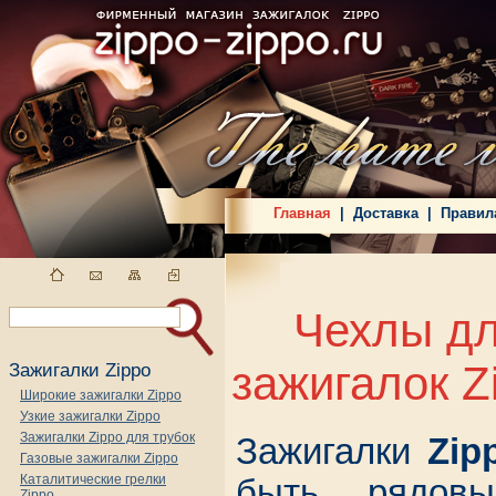
Главная
|
Доставка
|
Правил
Чехлы д
зажигалок Z
Зажигалки Zippo
Широкие зажигалки Zippo
Узкие зажигалки Zippo
Зажигалки Zippo для трубок
Зажигалки
Zip
Газовые зажигалки Zippo
Каталитические грелки
быть рядовы
Zippo