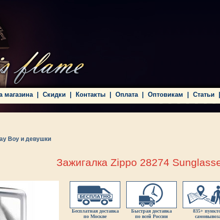
а магазина
|
Скидки
|
Контакты
|
Оплата
|
Оптовикам
|
Статьи
lay Boy и девушки
Зажигалка Zippo 28274 Sunglass
Бесплатная доставка
Быстрая доставка
835+ пункт
по Москве
по всей России
самовывоз