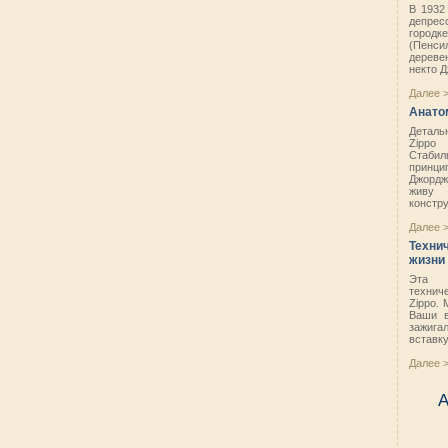
В 1932
депрес
городк
(Пенси
дереве
некто Д
Далее 
Анато
Деталь
Zipp
Стаби
принц
Джорд
живу
конструк
Далее 
Техни
жизни 
Эта 
технич
Zippo. 
Ваши в
зажиг
вставку 
Далее 
А