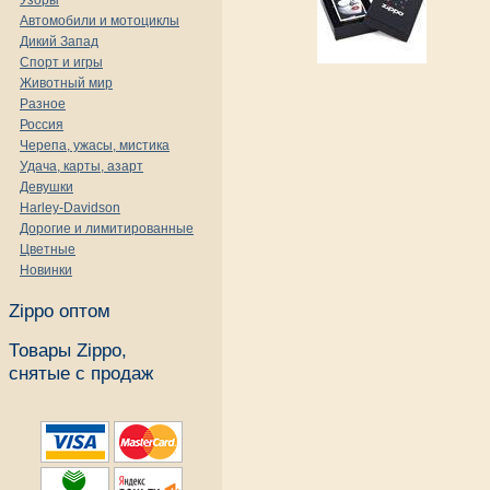
Узоры
Автомобили и мотоциклы
Дикий Запад
Спорт и игры
Животный мир
Разное
Россия
Черепа, ужасы, мистика
Удача, карты, азарт
Девушки
Harley-Davidson
Дорогие и лимитированные
Цветные
Новинки
Zippo оптом
Товары Zippo,
снятые с продаж