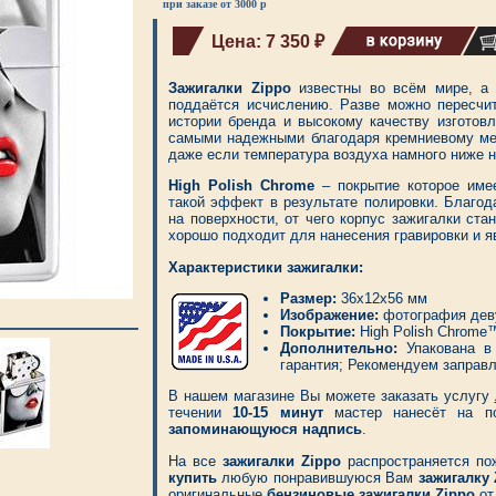
при заказе от 3000 р
Цена: 7 350 ₽
Зажигалки Zippo
известны во всём мире, а 
поддаётся исчислению. Разве можно пересчит
истории бренда и высокому качеству изготов
самыми надежными благодаря кремниевому мех
даже если температура воздуха намного ниже н
High Polish Chrome
– покрытие которое имее
такой эффект в результате полировки. Благод
на поверхности, от чего корпус зажигалки ст
хорошо подходит для нанесения гравировки и 
Характеристики зажигалки:
Размер:
36x12x56 мм
Изображение:
фотография деву
Покрытие:
High Polish Chrome
Дополнительно:
Упакована в 
гарантия; Рекомендуем заправ
В нашем магазине Вы можете заказать услугу
течении
10-15 минут
мастер нанесёт на п
запоминающуюся надпись
.
На все
зажигалки Zippo
распространяется по
купить
любую понравившуюся Вам
зажигалку 
оригинальные
бензиновые зажигалки Zippo
от