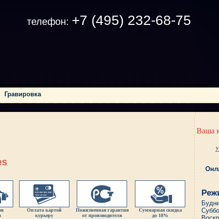
+7 (495) 232-68-75
телефон:
|
Гравировка
Ваша 
У
es
Онл
Реж
Будни
Суббо
ов
Оплата картой
Пожизненная гарантия
Суммарная скидка
а
курьеру
от производителя
до 18%
Воскр