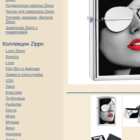
Подарочные наборы Zippo
Чехлы для зажигалок Zippo
Топливо, кремнии, фитили
Zippo
Зажигалки Zippo с
гравировкой
Коллекции Zippo
Logo Zippo
Replica
Love
Play Boy и девушки
Армия и спецслужбы
USA
Tatoo
Классика
Трубочные
Рыбалка
Охота
Море
Музыка
Вино
Надписи