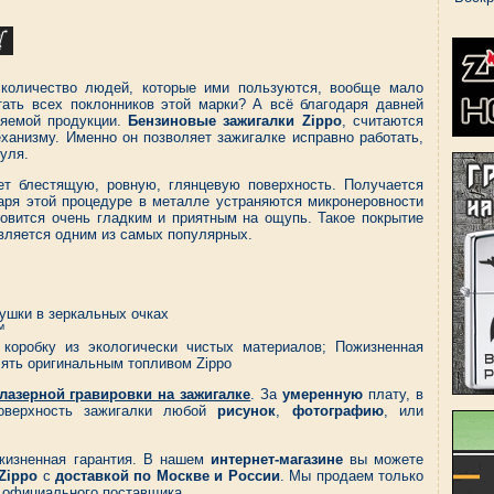
количество людей, которые ими пользуются, вообще мало
ать всех поклонников этой марки? А всё благодаря давней
ляемой продукции.
Бензиновые зажигалки Zippo
, считаются
анизму. Именно он позволяет зажигалке исправно работать,
уля.
т блестящую, ровную, глянцевую поверхность. Получается
аря этой процедуре в металле устраняются микронеровности
ановится очень гладким и приятным на ощупь. Такое покрытие
является одним из самых популярных.
шки в зеркальных очках
™
коробку из экологически чистых материалов; Пожизненная
лять оригинальным топливом Zippo
лазерной гравировки на зажигалке
. За
умеренную
плату, в
оверхность зажигалки любой
рисунок
,
фотографию
, или
жизненная гарантия. В нашем
интернет-магазине
вы можете
Zippo
с
доставкой по Москве и России
. Мы продаем только
 официального поставщика.