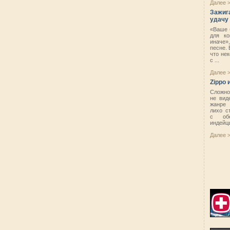
Далее 
Зажига
удачу
«Ваше 
для ко
иначе»
песне. 
что не
с ...
Далее 
Zippo 
Сложно
не вид
жанре 
лихо с
с обе
индейцы
Далее 