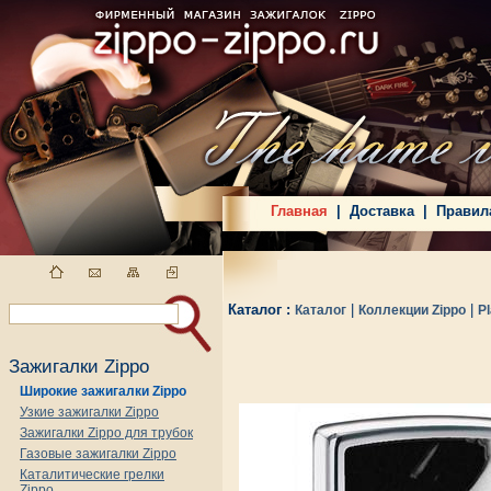
Главная
|
Доставка
|
Правил
Каталог :
|
|
Каталог
Коллекции Zippo
P
Зажигалки Zippo
Широкие зажигалки Zippo
Узкие зажигалки Zippo
Зажигалки Zippo для трубок
Газовые зажигалки Zippo
Каталитические грелки
Zippo