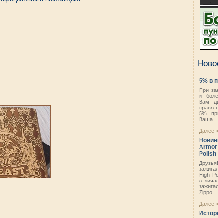
Ново
5% в 
При за
и боле
Вам ди
право 
5% при
Ваша ..
Далее 
Новинк
Armor 
Polish 
Друзья
зажига
High Po
отлича
зажига
Zippo ...
Далее 
Истор