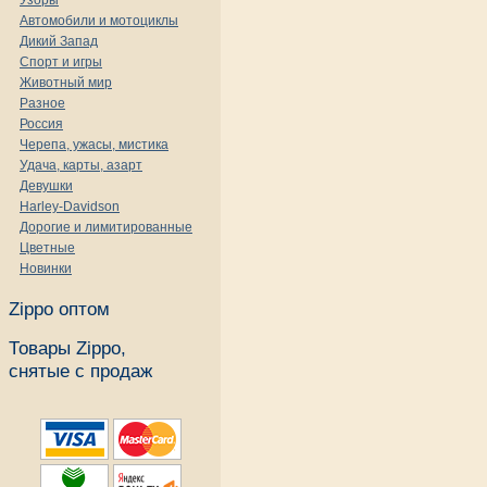
Узоры
Автомобили и мотоциклы
Дикий Запад
Спорт и игры
Животный мир
Разное
Россия
Черепа, ужасы, мистика
Удача, карты, азарт
Девушки
Harley-Davidson
Дорогие и лимитированные
Цветные
Новинки
Zippo оптом
Товары Zippo,
снятые с продаж