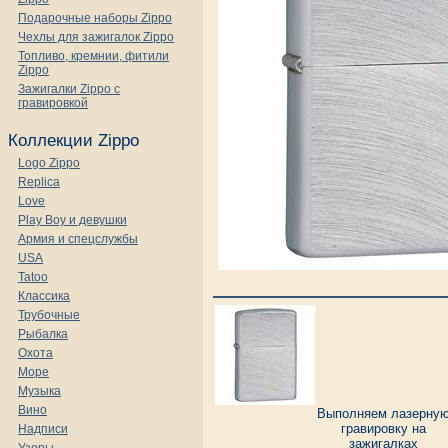
Подарочные наборы Zippo
Чехлы для зажигалок Zippo
Топливо, кремнии, фитили
Zippo
Зажигалки Zippo с
гравировкой
Коллекции Zippo
Logo Zippo
Replica
Love
Play Boy и девушки
Армия и спецслужбы
USA
Tatoo
Классика
Трубочные
Рыбалка
Охота
Море
Музыка
Вино
Выполняем лазерну
гравировку на
Надписи
зажигалках