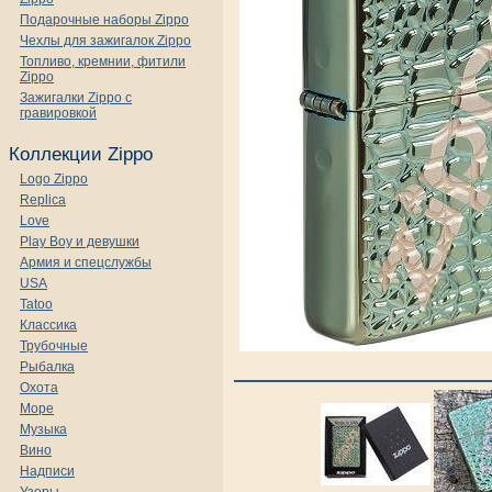
Подарочные наборы Zippo
Чехлы для зажигалок Zippo
Топливо, кремнии, фитили
Zippo
Зажигалки Zippo с
гравировкой
Коллекции Zippo
Logo Zippo
Replica
Love
Play Boy и девушки
Армия и спецслужбы
USA
Tatoo
Классика
Трубочные
Рыбалка
Охота
Море
Музыка
Вино
Надписи