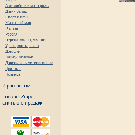
Узоры
Автомобили и мотоциклы
Дикий Запад
Спорт и игры
Животный мир
Разное
Россия
Черепа, ужасы, мистика
Удача, карты, азарт
Девушки
Harley-Davidson
Дорогие и лимитированные
Цветные
Новинки
Zippo оптом
Товары Zippo,
снятые с продаж