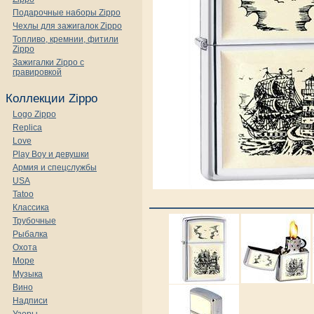
Подарочные наборы Zippo
Чехлы для зажигалок Zippo
Топливо, кремнии, фитили
Zippo
Зажигалки Zippo с
гравировкой
Коллекции Zippo
Logo Zippo
Replica
Love
Play Boy и девушки
Армия и спецслужбы
USA
Tatoo
Классика
Трубочные
Рыбалка
Охота
Море
Музыка
Вино
Надписи