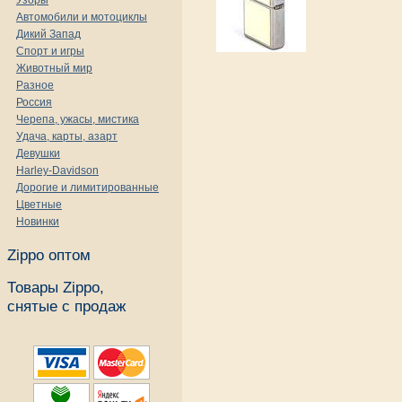
Узоры
Автомобили и мотоциклы
Дикий Запад
Спорт и игры
Животный мир
Разное
Россия
Черепа, ужасы, мистика
Удача, карты, азарт
Девушки
Harley-Davidson
Дорогие и лимитированные
Цветные
Новинки
Zippo оптом
Товары Zippo,
снятые с продаж