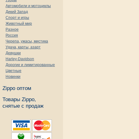
Узоры
Автомобили и мотоциклы
Дикий Запад
Спорт и игры
Животный мир
Разное
Россия
Черепа, ужасы, мистика
Удача, карты, азарт
Девушки
Harley-Davidson
Дорогие и лимитированные
Цветные
Новинки
Zippo оптом
Товары Zippo,
снятые с продаж