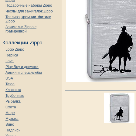
Подарочные наборы Zippo
Чехлы для зажигалок Zippo
Топливо, кремнии, фитили
Zippo
Зажигалки Zippo с
гравировкой
Коллекции Zippo
Logo Zippo
Replica
Love
Play Boy и девушки
Армия и спецслужбы
USA
Tatoo
Классика
Трубочные
Рыбалка
Охота
Море
Музыка
Вино
Надписи