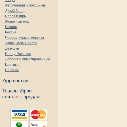
Узоры
Автомобили и мотоциклы
Дикий Запад
Спорт и игры
Животный мир
Разное
Россия
Черепа, ужасы, мистика
Удача, карты, азарт
Девушки
Harley-Davidson
Дорогие и лимитированные
Цветные
Новинки
Zippo оптом
Товары Zippo,
снятые с продаж