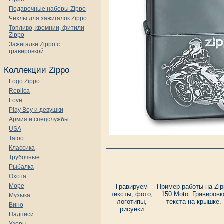
Подарочные наборы Zippo
Чехлы для зажигалок Zippo
Топливо, кремнии, фитили
Zippo
Зажигалки Zippo с
гравировкой
Коллекции Zippo
Logo Zippo
Replica
Love
Play Boy и девушки
Армия и спецслужбы
USA
Tatoo
Классика
Трубочные
Рыбалка
Охота
Море
Гравируем
Пример работы на Zip
тексты, фото,
150 Moto. Гравировк
Музыка
логотипы,
текста на крышке.
Вино
рисунки
Надписи