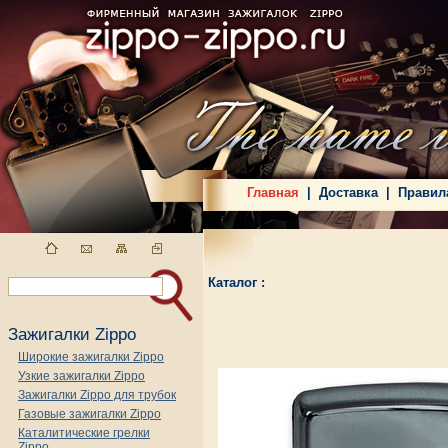
Главная
|
Доставка
|
Правил
Каталог :
Зажигалки Zippo
Широкие зажигалки Zippo
Узкие зажигалки Zippo
Зажигалки Zippo для трубок
Газовые зажигалки Zippo
Каталитические грелки
Zippo