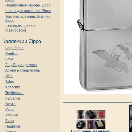
Подарочные наборы Zippo
Чехлы для зажигалок Zippo
Топливо, кремнии, фитили
Zippo
Зажигалки Zippo с
гравировкой
Коллекции Zippo
Logo Zippo
Replica
Love
Play Boy и девушки
Армия и спецслужбы
USA
Tatoo
Классика
Трубочные
Рыбалка
Охота
Море
Музыка
Вино
Надписи
Выполняем лазерную