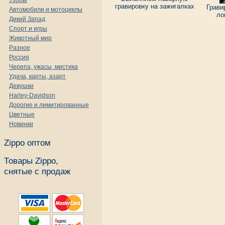
Узоры
гравировку на зажигалках
Грави
Автомобили и мотоциклы
ло
Дикий Запад
Спорт и игры
Животный мир
Разное
Россия
Черепа, ужасы, мистика
Удача, карты, азарт
Девушки
Harley-Davidson
Дорогие и лимитированные
Цветные
Новинки
Zippo оптом
Товары Zippo,
снятые с продаж