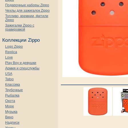
Подарочные наборы Zippo
Чехлы для зажигалок Zippo
Топливо, кремнии, фитили
Zippo
Зажигалки Zippo с
гравировкой
Коллекции Zippo
Logo Zippo
Replica
Love
Play Boy и девушки
Армия и спецслужбы
USA
Tatoo
Классика
Трубочные
Рыбалка
Охота
Море
Музыка
Вино
Надписи