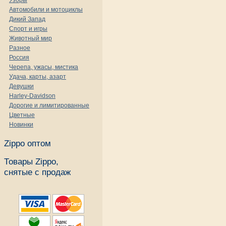
Узоры
Автомобили и мотоциклы
Дикий Запад
Спорт и игры
Животный мир
Разное
Россия
Черепа, ужасы, мистика
Удача, карты, азарт
Девушки
Harley-Davidson
Дорогие и лимитированные
Цветные
Новинки
Zippo оптом
Товары Zippo,
снятые с продаж