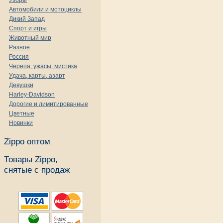
Узоры
Автомобили и мотоциклы
Дикий Запад
Спорт и игры
Животный мир
Разное
Россия
Черепа, ужасы, мистика
Удача, карты, азарт
Девушки
Harley-Davidson
Дорогие и лимитированные
Цветные
Новинки
Zippo оптом
Товары Zippo,
снятые с продаж