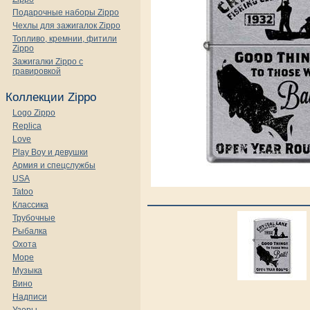
Подарочные наборы Zippo
Чехлы для зажигалок Zippo
Топливо, кремнии, фитили
Zippo
Зажигалки Zippo с
гравировкой
Коллекции Zippo
Logo Zippo
Replica
Love
Play Boy и девушки
Армия и спецслужбы
USA
Tatoo
Классика
Трубочные
Рыбалка
Охота
Море
Музыка
Вино
Надписи