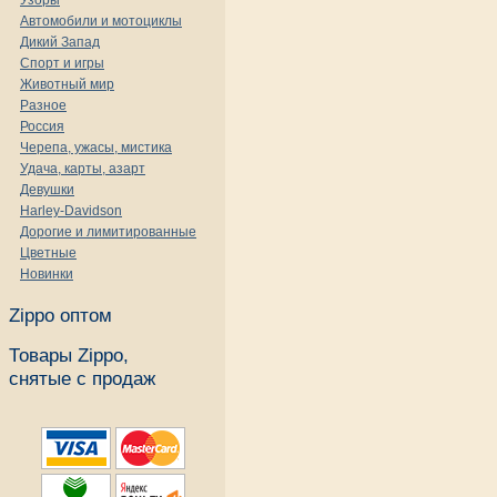
Узоры
Автомобили и мотоциклы
Дикий Запад
Спорт и игры
Животный мир
Разное
Россия
Черепа, ужасы, мистика
Удача, карты, азарт
Девушки
Harley-Davidson
Дорогие и лимитированные
Цветные
Новинки
Zippo оптом
Товары Zippo,
снятые с продаж