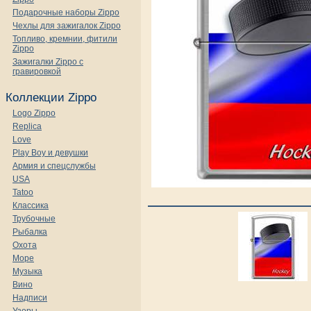
Подарочные наборы Zippo
Чехлы для зажигалок Zippo
Топливо, кремнии, фитили
Zippo
Зажигалки Zippo с
гравировкой
Коллекции Zippo
Logo Zippo
Replica
Love
Play Boy и девушки
Армия и спецслужбы
USA
Tatoo
Классика
Трубочные
Рыбалка
Охота
Море
Музыка
Вино
Надписи