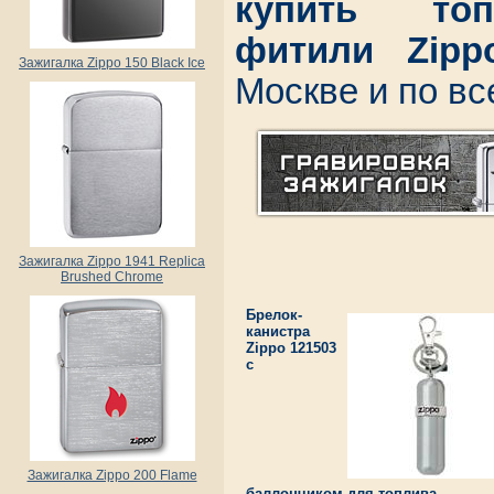
купить топ
фитили Zipp
Зажигалка Zippo 150 Black Ice
Москве и по вс
Зажигалка Zippo 1941 Replica
Brushed Chrome
Брелок-
канистра
Zippo 121503
с
Зажигалка Zippo 200 Flame
баллончиком для топлива