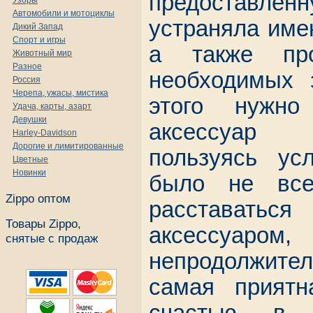
предоставлен
Узоры
Автомобили и мотоциклы
устраняла име
Дикий Запад
Спорт и игры
а также про
Животный мир
Разное
необходимых 
Россия
Черепа, ужасы, мистика
этого нужно
Удача, карты, азарт
Девушки
аксессуар
Harley-Davidson
Дорогие и лимитированные
пользуясь ус
Цветные
Новинки
было не все
Zippo оптом
расставатьс
Товары Zippo,
аксессуаром
снятые с продаж
непродолжит
самая приятн