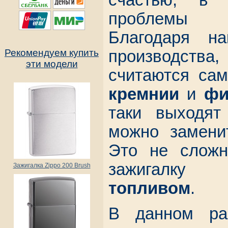
счастью, в
проблемы 
Благодаря на
производств
Рекомендуем купить
эти модели
считаются са
кремнии
и
фи
таки выходят
можно заменит
Это не сложн
зажига
Зажигалка Zippo 200 Brush
топливом
.
В данном ра