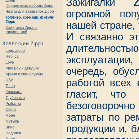
Зажигалки
Z
Подарочные наборы Zippo
огромной поп
Чехлы для зажигалок Zippo
Топливо, кремнии, фитили
Zippo
нашей стране, 
Зажигалки Zippo с
гравировкой
И связанно эт
Коллекции Zippo
длительн
Logo Zippo
Replica
эксплуатации
Love
очередь, обус
Play Boy и девушки
Армия и спецслужбы
работой всех 
USA
Tatoo
гласит, что 
Классика
Трубочные
безоговорочно
Рыбалка
Охота
затраты по ре
Море
Музыка
продукции и, б
Вино
Надписи