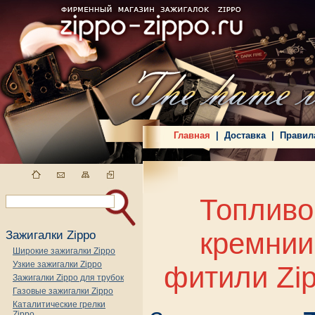
Главная
|
Доставка
|
Правил
Топливо
кремнии
Зажигалки Zippo
Широкие зажигалки Zippo
Узкие зажигалки Zippo
фитили Zi
Зажигалки Zippo для трубок
Газовые зажигалки Zippo
Каталитические грелки
Zippo