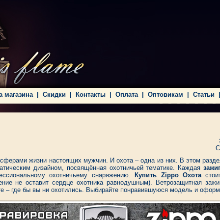
а магазина
|
Скидки
|
Контакты
|
Оплата
|
Оптовикам
|
Статьи
С
 сферами жизни настоящих мужчин. И охота – одна из них. В этом раз
атическим дизайном, посвящённая охотничьей тематике. Каждая
зажи
ессиональному охотничьему снаряжению.
Купить Zippo Охота
стоит
ение не оставит сердце охотника равнодушным). Ветрозащитная зажи
те – где бы вы ни охотились. Выбирайте понравившуюся модель и оформ