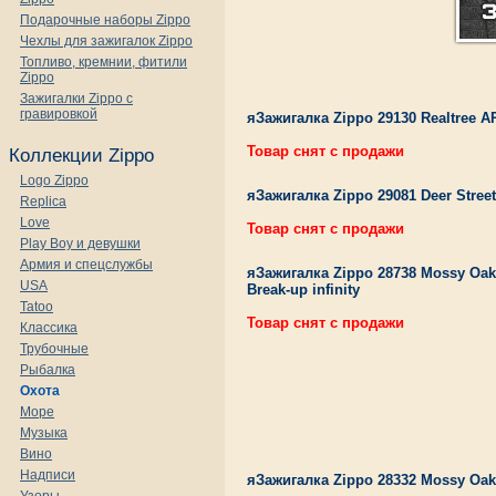
Подарочные наборы Zippo
Чехлы для зажигалок Zippo
Топливо, кремнии, фитили
Zippo
Зажигалки Zippo с
гравировкой
яЗажигалка Zippo 29130 Realtree A
Товар снят с продажи
Коллекции Zippo
Logo Zippo
яЗажигалка Zippo 29081 Deer Stree
Replica
Love
Товар снят с продажи
Play Boy и девушки
Армия и спецслужбы
яЗажигалка Zippo 28738 Mossy Oak
USA
Break-up infinity
Tatoo
Товар снят с продажи
Классика
Трубочные
Рыбалка
Охота
Море
Музыка
Вино
Надписи
яЗажигалка Zippo 28332 Mossy Oak