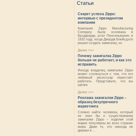
Статьи
Секрет успеха Zippo:
интервью с президентом
компании
Компания Zippo Manufacturing
Company была основана в
Брэдфорде, штат Пенсильвания, в
1932 году, когда Джордж Блейсдэлл
решил создать зажигалку, ко
Далее >>>
Почему зажигалка Zippo
больше не работает, и как это
исправить
Иногда владелец зажигалки Zippo
может столкнуться с тем, что его
любимый аксессуар перестаёт
работать. Представьте, что вы
щёлка
Далее >>>
Реклама зажигалки Zippo –
образец безупречного
маркетинга
Сложно найти человека, который
не знал бы о существовании
зажигалки Zippo – изделия этой
марки популярны во всех странах
мира. Даже те, кто никогда не
держал в ...