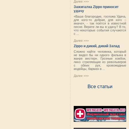
Далее >>>
Зажигалка Zippo приносит
удачу
«Ваше благородие, госпожа Удача,
для кого-то добрая, для кого –
иначе», - так поётся в известной
песне. Верите ли вы в удачу? В то,
что некоторые события случаются
с ...
Далее >>>
Zippo и дикий, дикий Запад
Сложно найти человека, который
не видел бы ни одного фильма в
жанре вестерн. Грозные ковбои,
лихо стреляющие из револьверов
с обеих рук, кровожадные
индейцы, бармен в ...
Далее >>>
Все статьи