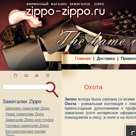
Главная
|
Доставка
|
Правил
Охота
Зиппо
всегда была связана со всеми
Зажигалки Zippo
Охота
- уникальная коллекция с тем
превосходным дополнением к проф
Широкие зажигалки Zippo
зажигалки (хотя интересное оформл
Узкие зажигалки Zippo
помощником в лесу, в поле и на боло
Зажигалки Zippo для трубок
Газовые зажигалки Zippo
Каталитические грелки
Zippo