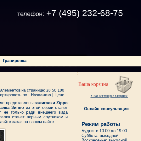
+7 (495) 232-68-75
телефон:
|
Гравировка
Ваша корзина
Элементов на странице:
20
50
100
ортировать по :
Названию
| Цене
У Вас нет товаров в корзине.
деле представлены
зажигалки Zippo
галка Зиппо
из этой серии станет
Онлайн консультации
 не только ради внешнего вида
галка станет верным спутником и
ляйте заказ на нашем сайте.
Режим работы
Будни: с 10.00 до 19.00
Суббота: выходной
Воскресенье: выходной