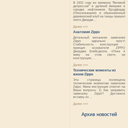
В 1932 году во времена "Великой
депрессии" в далекой Америке в
городке нефтяников Брэдфорде
(Пенсильвания) в обыкновенный
деревенский клуб на танцы пришел
некто Джордж ...
Далее >>>
Анатомия Zippo
Детальный механизм зажигалки
Zippo идеально прост!
Стабильность конструкции -
принцип основателя ZIPPO
Джорджа Блейсделла. «Пока я
живу на этом свете, ни
конструкция, ...
Далее >>>
Технические моменты из
жизни Zippo
Эта страница посвящена
техническим моментам зажигалки
Zippo. Мини инструкция ответит на
Ваши вопросы: 1) Как заправить
зажигалку Zippo? Достаньте
вставку из ...
Далее >>>
Архив новостей